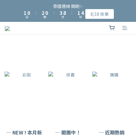
9
8
8
9
2
2
1
1
3
3
1
1
4
4
9
9
2
2
4
4
泰國連線 開跑✨
泰國連線 開跑✨
8
7
9
7
8
1
1
0
0
:
:
2
2
0
0
:
:
3
3
8
8
:
:
1
1
3
3
8/18 收單
8/18 收單
7
6
8
6
9
7
9
日
日
時
時
分
分
秒
秒
0
0
1
1
2
2
7
7
0
0
2
2
6
5
7
5
8
6
8
0
0
1
1
6
6
1
1
加入會員可獲得NT$15入會購物金、完成指定會員資料填寫可再獲
5
4
6
4
7
5
7
0
0
5
5
0
0
4
3
5
3
6
4
6
得NT$50元購物金
4
4
3
2
4
2
5
3
5
3
3
2
1
3
1
4
9
2
4
泰國連線 開跑✨
2
2
1
0
:
2
0
:
3
8
:
1
3
8/18 收單
1
1
日
時
分
秒
0
1
2
7
0
2
0
0
0
1
6
1
0
5
0
4
3
2
1
0
─ NEW ! 本月新
─ 開團中！
─ 近期熱銷