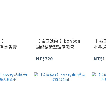
 】
【 泰國連線 】bonbon
【 泰國
es 香水香囊
蝴蝶結造型玻璃吸管
本鼻
NT$220
NT$1