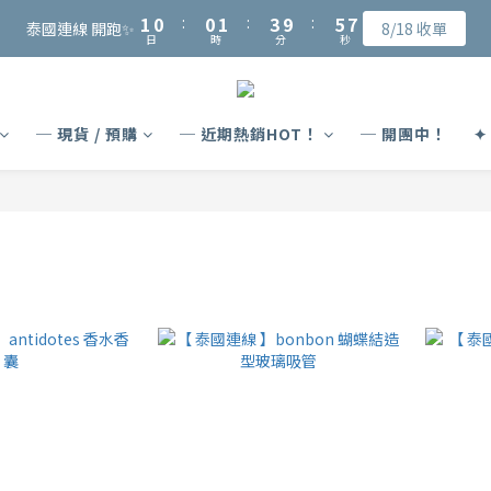
2
2
1
1
1
1
2
2
4
4
6
6
7
7
6
5
5
6
8
1
1
0
0
:
:
0
0
1
1
:
:
3
3
9
9
:
:
5
5
6
6
泰國連線 開跑✨
泰國連線 開跑✨
8/18 收單
8/18 收單
5
4
4
5
7
9
日
日
時
時
分
分
秒
秒
0
0
0
0
2
2
8
8
4
4
5
5
4
3
3
4
6
8
9
1
1
7
7
3
3
4
4
會員可獲得NT$15入會購物金、完成指定會員資料填寫可再獲得NT$50元
3
2
2
3
5
7
8
0
0
6
6
2
2
3
3
2
1
1
2
4
6
7
5
5
1
1
2
2
─ 現貨 / 預購
─ 近期熱銷HOT！
─ 開團中！
✦
1
0
:
0
1
:
3
9
:
5
6
泰國連線 開跑✨
4
4
0
0
1
1
8/18 收單
日
時
分
秒
0
0
2
8
4
5
3
3
0
0
1
7
3
4
2
2
0
6
2
3
1
1
5
1
2
0
0
4
0
1
3
0
2
1
0