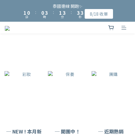
9
8
8
9
2
2
1
1
1
1
4
4
2
2
4
4
4
4
3
3
泰國連線 開跑✨
泰國連線 開跑✨
8
7
7
8
9
1
1
0
0
:
:
0
0
3
3
:
:
1
1
3
3
:
:
3
3
2
2
8/18 收單
8/18 收單
7
6
6
9
7
9
9
8
日
日
時
時
分
分
秒
秒
0
0
2
2
0
0
2
2
2
2
1
1
6
5
5
8
6
8
8
7
1
1
1
1
1
1
0
0
加入會員可獲得NT$15入會購物金、完成指定會員資料填寫可再獲
5
4
4
7
5
7
7
6
0
0
0
0
0
0
4
3
3
6
4
6
6
5
得NT$50元購物金
3
2
2
5
3
5
5
4
2
1
1
4
2
4
4
3
泰國連線 開跑✨
1
0
:
0
3
:
1
3
:
3
2
8/18 收單
日
時
分
秒
0
2
0
2
2
1
1
1
1
0
0
0
0
─ NEW ! 本月新
─ 開團中！
─ 近期熱銷