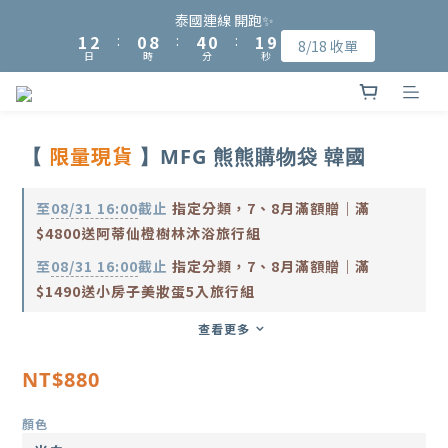
9
8
8
9
2
2
3
3
1
1
9
9
5
5
1
1
2
2
泰國連線 開跑✨
泰國連線 開跑✨
8
9
7
7
8
1
1
2
2
:
:
0
0
8
8
:
:
4
4
0
0
:
:
1
1
9
9
8/18 收單
8/18 收單
7
8
6
6
7
日
日
時
時
分
分
秒
秒
0
0
1
1
7
7
3
3
0
0
8
8
6
7
5
9
5
6
0
0
6
6
2
2
7
7
加入會員可獲得NT$15入會購物金、完成指定會員資料填寫可再獲
5
6
4
8
4
5
5
5
1
1
6
6
4
5
3
7
3
4
得NT$50元購物金
4
4
0
0
5
5
3
4
2
6
2
3
3
3
4
4
限量現貨
【
】MFG 熊熊購物袋 韓國
2
3
1
9
5
1
2
泰國連線 開跑✨
2
2
3
3
1
2
:
0
8
:
4
0
:
1
9
8/18 收單
1
1
2
2
日
時
分
秒
0
1
7
3
0
8
至
08/31 16:00
截止
指定分類，7、8月滿額贈｜滿
0
0
1
1
0
6
2
7
$4800送阿蒂仙橙樹林沐浴旅行組
0
0
5
1
6
至
08/31 16:00
截止
指定分類，7、8月滿額贈｜滿
4
0
5
$1490送小房子美妝蛋5入旅行組
3
4
2
3
查看更多
1
2
0
1
NT$880
0
顏色