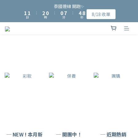
9
9
8
8
2
2
2
2
3
3
1
1
1
1
8
8
5
5
8
8
泰國連線 開跑✨
泰國連線 開跑✨
8
8
9
7
7
1
1
1
1
:
:
2
2
0
0
:
:
0
0
7
7
:
:
4
4
7
7
8/18 收單
8/18 收單
7
7
8
6
6
日
日
時
時
分
分
秒
秒
0
0
0
0
1
1
6
6
3
3
6
6
6
6
7
5
5
9
0
0
5
5
2
2
5
5
加入會員可獲得NT$15入會購物金、完成指定會員資料填寫可再獲
5
5
6
4
4
8
4
4
1
1
4
4
4
4
5
3
3
7
得NT$50元購物金
3
3
0
0
3
3
3
3
4
2
2
9
6
9
2
2
2
2
2
2
3
1
1
8
5
8
泰國連線 開跑✨
1
1
1
1
1
1
:
2
0
:
0
7
:
4
7
8/18 收單
0
0
0
0
日
時
分
秒
0
0
1
6
3
6
0
5
2
5
4
1
4
3
0
3
2
2
1
1
0
0
─ NEW ! 本月新
─ 開團中！
─ 近期熱銷