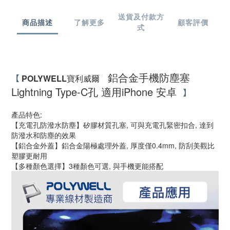
送貨及付款方
商品描述
了解更多
顧客評價
式
鋁合金手機防塵塞
【
POLYWELL
寶利威爾
Lightning Type-C孔 適用iPhone 安卓
】
產品特色:
【充電孔防潑水防塵】矽膠材質孔塞, 可與充電孔緊密扣合, 達到
防潑水和防塵的效果
【鋁合金外蓋】鋁合金陽極處理外蓋, 厚度僅0.4mm, 防刮美觀比
塑膠更耐用
【多種顏色選擇】3種顏色可選, 與手機更能搭配