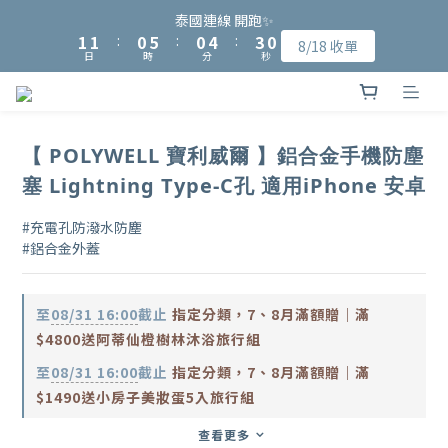
9
9
8
8
2
2
2
2
1
1
6
6
1
1
5
5
3
3
泰國連線 開跑✨
泰國連線 開跑✨
8
8
7
7
9
1
1
1
1
:
:
0
0
5
5
:
:
0
0
4
4
:
:
2
2
9
9
8/18 收單
8/18 收單
7
7
6
6
8
日
日
時
時
分
分
秒
秒
0
0
0
0
4
4
3
3
1
1
8
8
6
6
5
5
9
7
3
3
2
2
0
0
7
7
加入會員可獲得NT$15入會購物金、完成指定會員資料填寫可再獲
5
5
4
9
4
8
6
2
2
1
1
6
6
4
4
3
8
3
7
5
得NT$50元購物金
1
1
0
0
5
5
3
3
2
7
2
6
4
0
0
4
4
【 POLYWELL 寶利威爾 】鋁合金手機防塵
2
2
1
6
1
5
3
泰國連線 開跑✨
3
3
塞 Lightning Type-C孔 適用iPhone 安卓
1
1
:
0
5
:
0
4
:
2
9
8/18 收單
2
2
日
時
分
秒
0
0
4
3
1
8
1
1
#充電孔防潑水防塵
3
2
0
7
0
0
#鋁合金外蓋
2
1
6
1
0
5
0
4
至
08/31 16:00
截止
指定分類，7、8月滿額贈｜滿
3
2
$4800送阿蒂仙橙樹林沐浴旅行組
1
至
08/31 16:00
截止
指定分類，7、8月滿額贈｜滿
0
$1490送小房子美妝蛋5入旅行組
查看更多