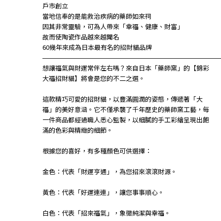
戶市創立
當地信奉的是能救治疾病的藥師如來祠
因其非常靈驗，可為人帶來「幸福、健康、財富」
故而使陶瓷作品越來越聞名
60幾年來成為日本最有名的招財貓品牌
—————————————————————————
想讓福氣與財運常伴左右嗎？來自日本「藥師窯」的【錦彩
大福招財貓】將會是您的不二之選。
這款精巧可愛的招財貓，以豐滿圓潤的姿態，傳遞著「大
福」的美好意涵。它不僅承襲了千年歷史的藥師窯工藝，每
一件商品都經過職人悉心監製，以細膩的手工彩繪呈現出飽
滿的色彩與精緻的細節。
根據您的喜好，有多種顏色可供選擇：
金色：代表「財運亨通」，為您招來滾滾財源。
黃色：代表「好運連連」，讓您事事順心。
白色：代表「招來福氣」，象徵純潔與幸福。