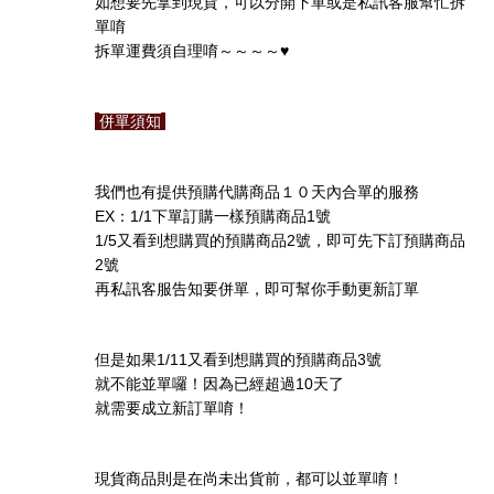
如想要先拿到現貨，可以分開下單或是私訊客服幫忙拆
單唷
♥️
拆單運費須自理唷～～～～
併單須知
我們也有提供預購代購商品１０天內合單的服務
EX
1/1
1
：
下單訂購一樣預購商品
號
1/5
2
又看到想購買的預購商品
號，即可先下訂預購商品
2
號
再私訊客服告知要併單，即可幫你手動更新訂單
1/11
3
但是如果
又看到想購買的預購商品
號
10
就不能並單囉！因為已經超過
天了
就需要成立新訂單唷！
現貨商品則是在尚未出貨前，都可以並單唷！