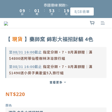
8
8
9
9
1
1
1
1
2
2
6
6
4
4
2
2
9
9
泰國連線 開跑✨
泰國連線 開跑✨
7
7
8
8
0
0
9
9
:
:
0
0
1
1
:
:
5
5
3
3
:
:
1
1
8
8
8/18 收單
8/18 收單
6
6
7
9
7
日
日
時
時
分
分
秒
秒
8
8
0
0
4
4
2
2
0
0
7
7
5
5
6
8
6
7
7
3
3
1
1
6
6
加入會員可獲得NT$15入會購物金、完成指定會員資料填寫可再獲
4
4
5
9
7
5
6
6
2
2
0
0
5
5
3
3
4
8
6
4
得NT$50元購物金
5
5
1
1
4
4
2
2
3
7
5
3
4
4
0
0
3
3
現貨
【
】藥師窯 錦彩大福招財貓 4色
1
1
2
6
4
2
9
泰國連線 開跑✨
3
3
2
2
0
9
:
0
1
:
5
3
:
1
8
8/18 收單
2
2
1
1
日
時
分
秒
8
0
4
2
0
7
至
08/31 16:00
截止
指定分類，7、8月滿額贈｜滿
1
1
0
0
7
3
1
6
$4800送阿蒂仙橙樹林沐浴旅行組
0
0
6
2
0
5
至
08/31 16:00
截止
指定分類，7、8月滿額贈｜滿
5
1
4
$1490送小房子美妝蛋5入旅行組
4
0
3
3
2
查看更多
2
1
1
0
NT$220
0
顏色