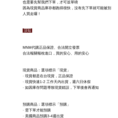
也需要先幫我們下單，才可並單唷
因為現貨商品庫存都跑得很快，沒有先下單就可能被別
人買走囉！
須知
MNM
代購正品保證、合法開立發票
合法報關報稅進口，買的安心、用的安心
現貨商品：選項標示「現貨」
·
現貨都是在台現貨，正品保證
·
1-2
現貨快速
工作天內出貨，週六日休假
·
如因庫存問題導致現貨錯誤，下單後會再通知
預購商品：選項標示「預購」
·
需下單才能預購
·
3-4
美國商品預購
週出貨