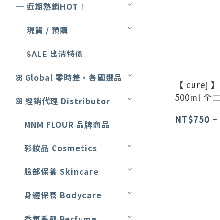
─ 近期熱銷HOT！
─ 現貨 / 預購
─ SALE 出清特價
ꕤ Global 零時差・各國選品
【 cure
500ml 全
ꕤ 經銷代理 Distributor
NT$750 ~
｜MNM FLOUR 品牌商品
｜彩妝品 Cosmetics
｜臉部保養 Skincare
｜身體保養 Bodycare
｜香氛系列 Perfume