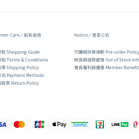
omer Care／顧客服務
Notice／重要公告
 Shopping Guide
代購與併單規範 Pre-order Polic
 Terms & Conditions
缺貨與退款處理 Out of Stock Inf
 Shipping Policy
會員權利與優惠 Member Benefit
 Payment Methods
策 Return Policy