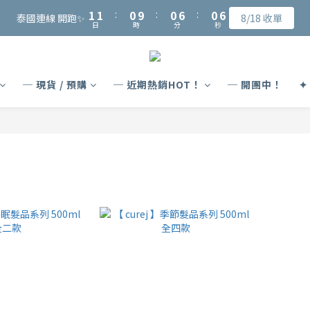
2
2
2
2
1
1
1
1
7
7
1
1
7
7
6
6
5
5
5
1
1
1
1
:
:
0
0
9
9
:
:
0
0
6
6
:
:
0
0
6
6
泰國連線 開跑✨
泰國連線 開跑✨
8/18 收單
8/18 收單
5
5
4
4
4
日
日
時
時
分
分
秒
秒
0
0
0
0
8
8
5
5
5
5
4
4
3
3
9
3
9
7
7
4
4
4
4
會員可獲得NT$15入會購物金、完成指定會員資料填寫可再獲得NT$50元
3
3
2
2
8
2
8
6
6
3
3
3
3
2
2
1
1
7
1
7
5
5
2
2
2
2
─ 現貨 / 預購
─ 近期熱銷HOT！
─ 開團中！
✦
1
1
:
0
9
:
0
6
:
0
6
泰國連線 開跑✨
4
4
1
1
1
1
8/18 收單
日
時
分
秒
0
0
8
5
5
3
3
0
0
0
0
7
4
4
2
2
6
3
3
1
1
5
2
2
0
0
4
1
1
3
0
0
2
1
0