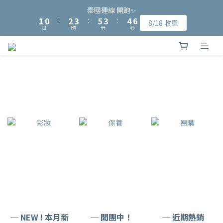
9
8
2
2
1
1
3
3
4
4
6
6
4
4
5
5
6
6
泰國連線 開跑✨
泰國連線 開跑✨
8
7
9
1
1
0
0
:
:
2
2
3
3
:
:
5
5
3
3
:
:
4
4
5
5
8/18 收單
8/18 收單
7
6
8
9
9
日
日
時
時
分
分
秒
秒
0
0
1
1
2
2
4
4
2
2
3
3
4
4
6
5
7
8
8
9
0
0
1
1
3
3
1
1
2
2
3
3
加入會員可獲得NT$15入會購物金、完成指定會員資料填寫可再獲
5
4
6
7
9
7
8
9
0
0
2
2
0
0
1
1
2
2
4
3
5
6
8
6
7
8
得NT$50元購物金
1
1
0
0
1
1
3
2
4
5
7
5
6
7
0
0
0
0
2
1
3
4
6
4
5
6
泰國連線 開跑✨
1
0
:
2
3
:
5
3
:
4
5
8/18 收單
日
時
分
秒
0
1
2
4
2
3
4
0
1
3
1
2
3
0
2
0
1
2
1
0
1
0
0
─ NEW ! 本月新
─ 開團中！
─ 近期熱銷