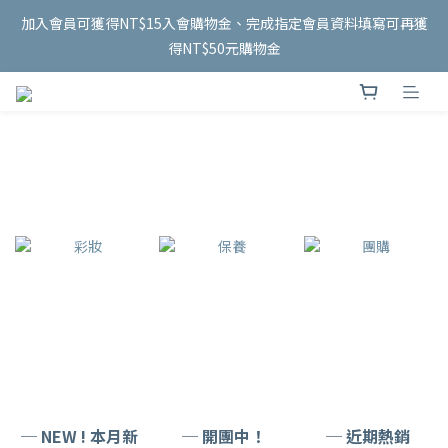
6
5
6
5
9
6
6
2
3
2
1
2
1
5
6
2
2
泰國連線 開跑✨
加入會員可獲得NT$15入會購物金、完成指定會員資料填寫可再獲
5
4
5
4
8
9
5
5
1
2
1
0
:
1
0
:
4
5
:
1
1
8/18 收單
4
3
4
3
7
8
4
4
得NT$50元購物金
0
1
日
時
分
秒
0
0
3
4
0
0
3
2
3
2
6
7
3
3
0
2
3
2
1
2
1
5
6
2
2
泰國連線 開跑✨
1
2
1
0
:
1
0
:
4
5
:
1
1
8/18 收單
0
1
日
時
分
秒
0
0
3
4
0
0
0
2
3
1
2
0
1
0
─ NEW ! 本月新
─ 開團中！
─ 近期熱銷