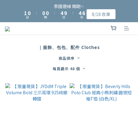
9
8
8
8
2
2
1
1
1
1
1
1
5
5
5
5
6
6
泰國連線 開跑✨
泰國連線 開跑✨
8
7
7
7
1
1
0
0
:
:
0
0
0
0
:
:
4
4
9
9
:
:
4
4
5
5
8/18 收單
8/18 收單
7
6
6
6
日
日
時
時
分
分
秒
秒
0
0
3
3
8
8
3
3
4
4
6
5
5
5
9
9
2
2
7
7
2
2
3
3
加入會員可獲得NT$15入會購物金、完成指定會員資料填寫可再獲
5
4
4
4
8
8
9
1
1
6
6
1
1
2
2
4
3
3
3
7
7
8
得NT$50元購物金
0
0
5
5
0
0
1
1
3
2
2
2
6
6
7
4
4
0
0
｜服飾、包包、配件 Clothes
2
1
1
1
5
5
6
泰國連線 開跑✨
3
3
1
0
:
0
0
:
4
9
:
4
5
8/18 收單
商品排序
2
2
日
時
分
秒
0
3
8
3
4
1
1
每頁顯示 48 個
2
7
2
3
0
0
1
6
1
2
0
5
0
1
4
0
3
2
1
0