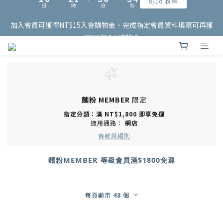
6
5
7
6
8
8
8
0
1
4
1
1
2
1
3
2
4
7
4
4
泰國連線 開跑✨
加入會員可獲得NT$15入會購物金、完成指定會員資料填寫可再獲
5
4
6
5
7
7
7
0
3
0
0
1
0
:
2
1
:
3
6
:
3
3
8/18 收單
4
3
5
4
6
9
6
6
得NT$50元購物金
2
日
時
分
秒
0
1
0
2
5
2
2
3
2
4
3
5
8
5
5
1
0
1
4
1
1
2
1
3
2
4
7
4
4
泰國連線 開跑✨
0
0
3
0
0
1
0
:
2
1
:
3
6
:
3
3
8/18 收單
2
日
時
分
秒
0
1
0
2
5
2
2
1
0
1
4
1
1
0
0
3
0
0
麵粉 MEMBER
限定
2
1
指定分類：滿 NT$1,800 即享免運
0
適用通路：
網店
條款與細則
麵粉MEMBER 等級會員滿$1800免運
每頁顯示 48 個