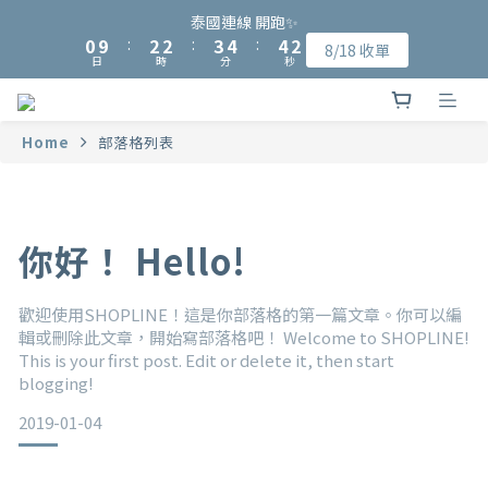
8
1
1
3
3
3
3
4
4
5
5
5
5
3
3
泰國連線 開跑✨
泰國連線 開跑✨
7
9
9
9
0
0
9
9
:
:
2
2
2
2
:
:
3
3
4
4
:
:
4
4
2
2
8/18 收單
8/18 收單
6
8
8
9
8
日
日
時
時
分
分
秒
秒
8
8
1
1
1
1
2
2
3
3
3
3
1
1
5
7
7
8
9
9
7
7
7
0
0
0
0
1
1
2
2
2
2
0
0
加入會員可獲得NT$15入會購物金、完成指定會員資料填寫可再獲
4
6
6
7
8
8
6
6
6
0
0
1
1
1
1
3
5
5
6
7
7
5
得NT$50元購物金
5
5
0
0
0
0
Home
部落格列表
2
4
4
5
6
6
4
4
4
1
3
3
4
5
5
3
泰國連線 開跑✨
3
3
0
9
:
2
2
:
3
4
:
4
2
8/18 收單
2
2
日
時
分
秒
8
1
1
2
3
3
1
1
1
你好！ Hello!
7
0
0
1
2
2
0
0
0
6
0
1
1
5
0
0
歡迎使用SHOPLINE！這是你部落格的第一篇文章。你可以編
4
輯或刪除此文章，開始寫部落格吧！ Welcome to SHOPLINE!
3
This is your first post. Edit or delete it, then start
2
blogging!
1
0
2019-01-04