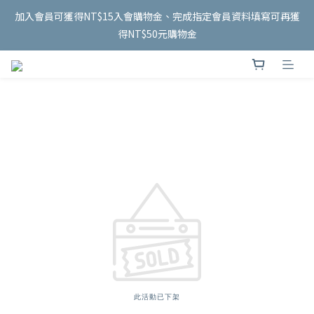
5
5
8
5
9
7
6
1
4
2
0
1
9
1
4
1
7
5
3
泰國連線 開跑✨
加入會員可獲得NT$15入會購物金、完成指定會員資料填寫可再獲
4
4
7
4
8
6
5
0
3
1
0
8
:
0
3
:
0
6
:
4
2
8/18 收單
3
3
6
3
9
7
5
得NT$50元購物金
4
2
0
日
時
分
秒
7
2
5
3
1
2
2
5
2
8
6
4
3
1
6
1
4
2
0
1
9
1
4
1
7
5
3
泰國連線 開跑✨
2
0
5
0
3
1
0
8
:
0
3
:
0
6
:
4
2
8/18 收單
1
4
2
0
日
時
分
秒
7
2
5
3
1
0
3
1
6
1
4
2
0
2
0
5
0
3
1
1
4
2
0
0
3
1
2
0
1
0
此活動已下架