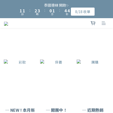
9
9
8
9
2
2
2
2
3
3
4
4
1
1
2
2
5
5
4
4
泰國連線 開跑✨
泰國連線 開跑✨
8
8
9
7
8
1
1
1
1
:
:
2
2
3
3
:
:
0
0
1
1
:
:
4
4
3
3
8/18 收單
8/18 收單
7
7
8
9
6
7
9
日
日
時
時
分
分
秒
秒
0
0
0
0
1
1
2
2
0
0
3
3
2
2
6
6
7
8
5
6
9
8
0
0
1
1
2
2
1
1
加入會員可獲得NT$15入會購物金、完成指定會員資料填寫可再獲
5
5
6
7
4
5
8
7
0
0
1
1
0
0
4
4
5
6
3
4
7
6
得NT$50元購物金
0
0
3
3
4
5
2
3
6
5
2
2
3
4
1
2
5
4
泰國連線 開跑✨
1
1
:
2
3
:
0
1
:
4
3
8/18 收單
日
時
分
秒
0
0
1
2
0
3
2
0
1
2
1
0
1
0
0
─ NEW ! 本月新
─ 開團中！
─ 近期熱銷