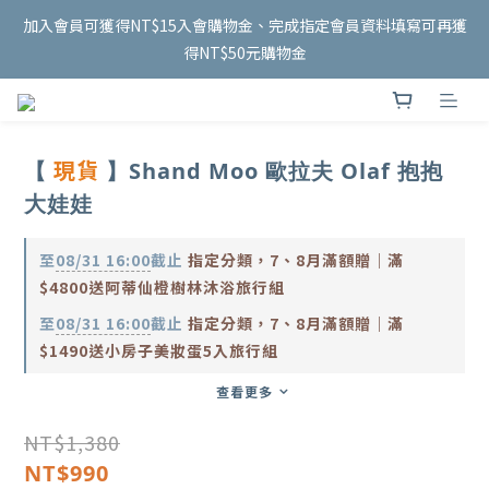
5
5
6
8
6
6
5
7
1
1
9
1
8
2
4
2
泰國連線 開跑✨
加入會員可獲得NT$15入會購物金、完成指定會員資料填寫可再獲
4
4
5
7
5
5
4
6
0
0
8
:
0
7
:
1
9
:
3
1
8/18 收單
3
3
4
6
4
得NT$50元購物金
4
3
5
日
時
分
秒
7
6
0
8
2
0
2
2
9
3
5
3
3
2
4
6
5
7
1
1
9
1
8
2
4
2
泰國連線 開跑✨
2
1
3
5
4
6
0
0
8
:
0
7
:
1
9
:
3
1
8/18 收單
1
0
2
4
3
5
日
時
分
秒
7
6
0
8
2
0
0
1
3
2
4
現貨
【
】Shand Moo 歐拉夫 Olaf 抱抱
6
5
7
1
0
2
1
3
5
4
6
0
大娃娃
1
0
2
4
3
5
0
1
3
2
4
0
至
08/31 16:00
截止
指定分類，7、8月滿額贈｜滿
2
1
3
$4800送阿蒂仙橙樹林沐浴旅行組
1
0
2
0
1
至
08/31 16:00
截止
指定分類，7、8月滿額贈｜滿
0
$1490送小房子美妝蛋5入旅行組
查看更多
NT$1,380
NT$990