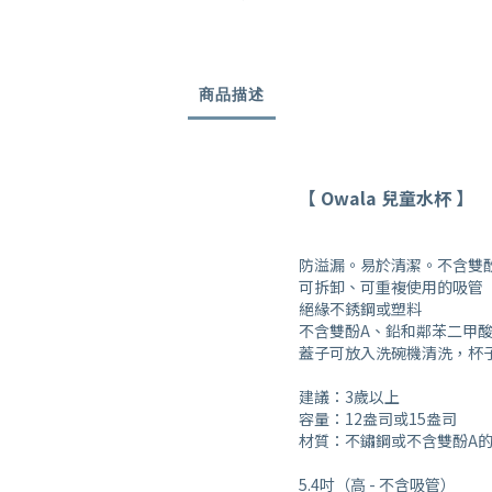
商品描述
【 Owala 兒童水杯 】
防溢漏。易於清潔。不含雙
可拆卸、可重複使用的吸管
絕緣不銹鋼或塑料
不含雙酚A、鉛和鄰苯二甲
蓋子可放入洗碗機清洗，杯
建議：3歲以上
容量：12盎司或15盎司
材質：不鏽鋼或不含雙酚A
5.4吋（高 - 不含吸管）