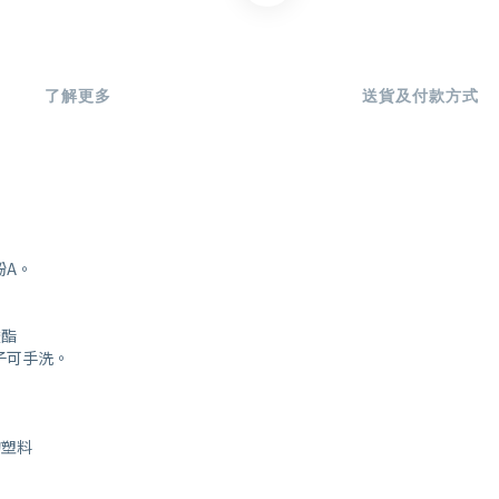
了解更多
送貨及付款方式
酚A。
酸酯
子可手洗。
的塑料