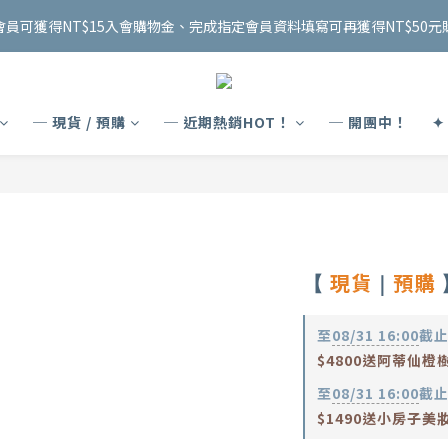
2
1
2
7
5
5
4
8
4
3
4
9
7
7
6
4
2
2
1
5
1
0
:
1
6
:
4
4
:
3
7
會員可獲得NT$15入會購物金、完成指定會員資料填寫可再獲得NT$50元
泰國連線 開跑✨
8/18 收單
3
2
3
8
6
6
5
9
3
1
1
0
4
日
時
分
秒
0
0
5
3
3
2
6
2
1
2
7
5
5
4
8
2
0
0
3
4
2
2
1
5
1
0
:
1
6
:
4
4
:
3
7
泰國連線 開跑✨
1
2
8/18 收單
3
1
1
0
4
日
時
分
秒
0
0
5
3
3
2
6
0
1
2
0
0
3
4
2
2
1
5
─ 現貨 / 預購
─ 近期熱銷HOT！
0
─ 開團中！
✦
1
2
3
1
1
0
4
0
1
2
0
0
3
0
1
2
0
1
0
現貨
預購
【
｜
至
08/31 16:00
截
$4800送阿蒂仙
至
08/31 16:00
截
$1490送小房子美