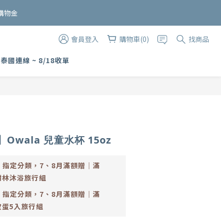
購物金
會員登入
購物車(0)
找商品
 泰國連線 ~ 8/18收單
立即購買
】Owala 兒童水杯 15oz
止
指定分類，7、8月滿額贈｜滿
橙樹林沐浴旅行組
止
指定分類，7、8月滿額贈｜滿
妝蛋5入旅行組