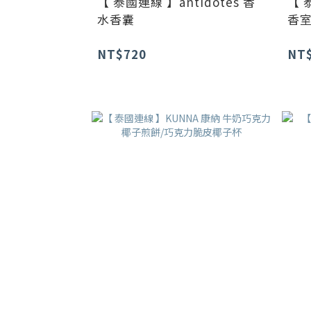
【 泰國連線 】antidotes 香
【 
水香囊
香室
NT$720
NT$