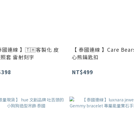
泰國連線 】🇹🇭客製化 皮
【 泰國連線 】Care Bear
照套 雷射刻字
心熊鑰匙扣
$398
NT$499