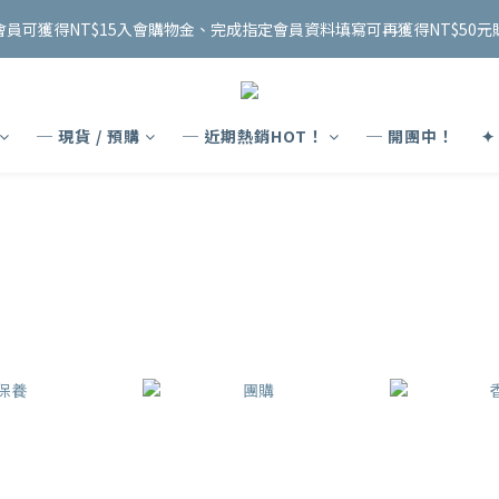
2
1
2
3
1
5
5
6
4
3
4
5
3
7
7
8
0
2
2
3
1
0
:
1
2
:
0
4
:
4
5
會員可獲得NT$15入會購物金、完成指定會員資料填寫可再獲得NT$50元
泰國連線 開跑✨
8/18 收單
3
2
3
4
2
6
6
7
1
1
日
時
分
秒
2
0
0
1
3
3
4
2
1
2
3
1
5
5
6
0
0
1
0
2
2
3
1
0
:
1
2
:
0
4
:
4
5
泰國連線 開跑✨
8/18 收單
0
1
1
2
日
時
分
秒
0
0
1
3
3
4
0
0
1
0
2
2
3
─ 現貨 / 預購
─ 近期熱銷HOT！
─ 開團中！
✦
0
1
1
2
0
0
1
0