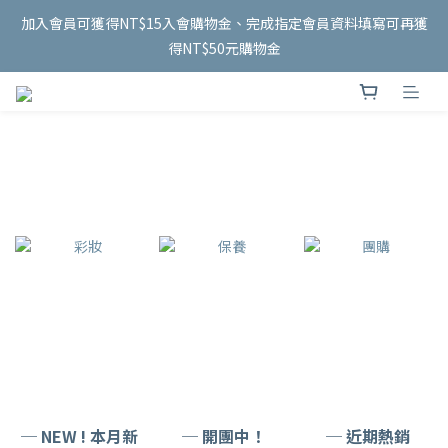
6
5
6
7
5
6
5
0
3
2
1
2
3
6
1
2
1
泰國連線 開跑✨
加入會員可獲得NT$15入會購物金、完成指定會員資料填寫可再獲
5
4
5
6
9
4
5
4
2
1
0
:
1
2
:
5
0
:
1
0
8/18 收單
4
3
4
5
8
3
4
3
得NT$50元購物金
1
日
時
分
秒
0
0
1
4
0
3
2
3
4
7
2
3
2
0
0
3
2
1
2
3
6
1
2
1
泰國連線 開跑✨
2
1
0
:
1
2
:
5
0
:
1
0
8/18 收單
1
日
時
分
秒
0
0
1
4
0
0
0
3
2
1
0
─ NEW ! 本月新
─ 開團中！
─ 近期熱銷