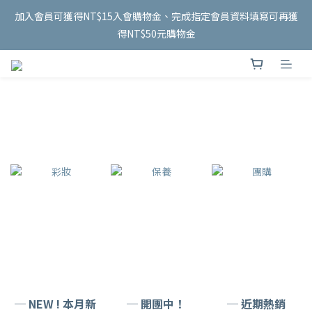
5
5
7
7
6
5
6
0
0
6
1
9
1
3
3
9
2
1
泰國連線 開跑✨
加入會員可獲得NT$15入會購物金、完成指定會員資料填寫可再獲
4
4
6
6
5
4
5
5
0
8
:
0
2
:
2
8
:
1
0
8/18 收單
3
3
5
5
4
3
得NT$50元購物金
4
4
日
時
分
秒
7
1
1
7
0
2
2
4
4
3
2
3
3
6
0
0
6
1
9
1
3
3
9
2
1
泰國連線 開跑✨
2
2
5
5
0
8
:
0
2
:
2
8
:
1
0
8/18 收單
1
1
4
4
日
時
分
秒
7
1
1
7
0
0
0
3
3
6
0
0
6
2
2
5
5
1
1
4
4
0
0
3
3
2
2
1
1
0
0
─ NEW ! 本月新
─ 開團中！
─ 近期熱銷