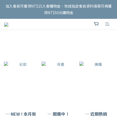
5
6
6
5
6
7
5
3
1
2
8
2
6
1
2
泰國連線 開跑✨
加入會員可獲得NT$15入會購物金、完成指定會員資料填寫可再獲
4
5
5
9
4
5
6
4
2
0
9
:
1
7
:
1
5
:
0
1
8/18 收單
3
4
4
8
3
4
得NT$50元購物金
5
3
1
日
時
分
秒
8
0
6
0
4
0
2
3
9
3
7
2
3
4
2
0
7
5
3
1
2
8
2
6
1
2
泰國連線 開跑✨
3
1
6
4
2
0
9
:
1
7
:
1
5
:
0
1
8/18 收單
2
0
5
3
1
日
時
分
秒
8
0
6
0
4
0
1
4
2
0
7
5
3
0
3
1
6
4
2
2
0
5
3
1
1
4
2
0
0
3
1
2
0
1
0
─ NEW ! 本月新
─ 開團中！
─ 近期熱銷