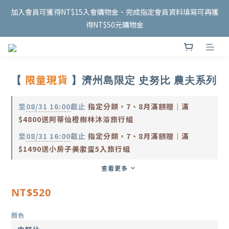
6
5
5
6
6
9
3
3
2
6
2
1
1
6
2
2
5
泰國連線 開跑✨
9
加入會員可獲得NT$15入會購物金、完成指定會員資料填寫可再獲
5
4
4
9
5
5
8
2
2
1
5
1
0
:
0
5
:
1
1
:
4
8
8/18 收單
4
3
3
8
4
4
7
得NT$50元購物金
1
1
0
日
時
分
秒
4
0
4
0
0
3
7
3
2
2
7
3
3
6
0
0
3
3
2
6
2
1
1
6
2
2
5
泰國連線 開跑✨
2
2
1
5
1
0
:
0
5
:
1
1
:
4
8/18 收單
1
1
0
日
時
分
秒
4
0
4
0
0
3
0
0
限量現貨
【
】濟州島限定 史努比 農夫系列
3
3
2
2
2
1
1
1
0
至
08/31 16:00
截止
指定分類，7、8月滿額贈｜滿
0
0
$4800送阿蒂仙橙樹林沐浴旅行組
至
08/31 16:00
截止
指定分類，7、8月滿額贈｜滿
$1490送小房子美妝蛋5入旅行組
查看更多
NT$520
顏色