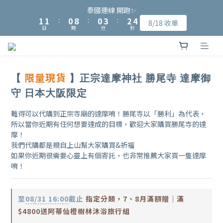
9
9
8
8
2
2
2
2
1
1
9
9
1
1
4
4
3
3
5
5
泰國連線 開跑✨
泰國連線 開跑✨
8
8
7
7
9
1
1
1
1
:
:
0
0
8
8
:
:
0
0
3
3
:
:
2
2
4
4
8/18 收單
8/18 收單
7
7
6
6
9
8
日
日
時
時
分
分
秒
秒
0
0
0
0
7
7
2
2
1
1
3
3
6
6
5
5
8
7
9
6
6
1
1
0
0
2
2
加入會員可獲得NT$15入會購物金、完成指定會員資料填寫可再獲
5
5
4
4
7
6
8
5
5
0
0
1
1
4
4
3
3
6
5
7
得NT$50元購物金
4
4
0
0
3
3
2
2
5
4
6
3
3
限量現貨
【
】正宗達摩神社 勝尾寺 達摩御
2
2
1
9
1
4
3
5
泰國連線 開跑✨
2
2
守 日本大阪限定
1
1
:
0
8
:
0
3
:
2
4
8/18 收單
1
1
日
時
分
秒
0
0
7
2
1
3
0
0
6
1
0
2
難得可以代購到正宗寺廟的達摩唷！勝尾寺以「勝利」為代表，
所以當你近期有任何想要達成的目標，歡迎大家購買勝尾寺的達
5
0
1
摩！
4
0
我們代購都是親自上山幫大家購買&祈福
3
如果你近期很需要心靈上有個寄託，也非常推薦大家買一隻達摩
2
唷！
1
0
至
08/31 16:00
截止
指定分類，7、8月滿額贈｜滿
$4800送阿蒂仙橙樹林沐浴旅行組