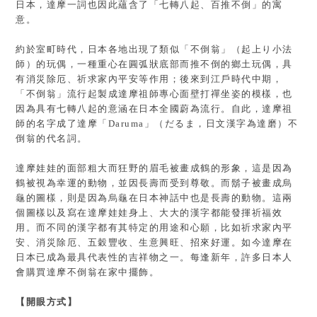
日本，達摩一詞也因此蘊含了「七轉八起、百推不倒」的寓
意。
約於室町時代，日本各地出現了類似「不倒翁」（起上り小法
師）的玩偶，一種重心在圓弧狀底部而推不倒的鄉土玩偶，具
有消災除厄、祈求家內平安等作用；後來到江戶時代中期，
「不倒翁」流行起製成達摩祖師專心面壁打禪坐姿的模樣，也
因為具有七轉八起的意涵在日本全國蔚為流行。自此，達摩祖
師的名字成了達摩「Daruma」（だるま，日文漢字為達磨）不
倒翁的代名詞。
達摩娃娃的面部
粗大而狂野的眉毛被畫成鶴的形象，這是因為
鶴被視為幸運的動物，並因長壽而受到尊敬。而鬍子被畫成烏
龜的圖樣，則是因為烏龜在日本神話中也是長壽的動物。
這兩
個圖樣以及寫在達摩娃娃身上、大大的漢字都能發揮祈福效
用。而不同的漢字都有其特定的用途和心願，比如祈求家內平
安、消災除厄、五穀豐收、生意興旺、招來好運。如今達摩在
日本已成為最具代表性的吉祥物之一。每逢新年，許多日本人
會購買達摩不倒翁在家中擺飾。
【開眼方式
】