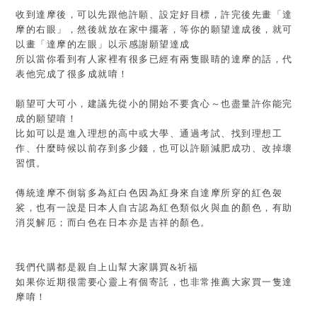
收到達摩後，可以先跟他許願、設定好目標，許完後先畫「達
摩的右眼」，然後就放在家中擺著，等你的願望達成後，就可
以畫「達摩的左眼」以示感謝願望達成
所以當你看到有人家裡有很多已經有兩隻眼睛的達摩的話，代
表他完成了很多成就唷！
願望可大可小，建議先從小的開始不要貪心～也盡量許你能完
成的願望唷！
比如可以是進入理想的高中或大學、通過考試、找到理想工
作、什麼時候以前存到多少錢，也可以許願減肥成功、改掉壞
習慣。
傳統達摩不倒翁多為紅白色因為紅身來自達摩所穿的紅色袈
裟，也有一說是日本人自古認為紅色類似火與血的顏色，有助
消災解厄；而白色在日本亦是吉祥的顏色。
我們代購都是親自上山幫大家購買&祈福
如果你近期很需要心靈上有個寄託，也非常推薦大家買一隻達
摩唷！