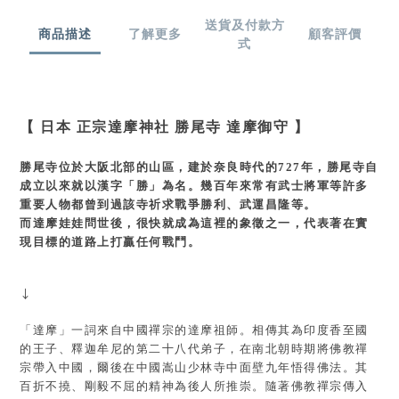
送貨及付款方
商品描述
了解更多
顧客評價
式
【
日本 正宗達摩神社 勝尾寺 達摩御守
】
勝尾寺位於大阪北部的山區，建於奈良時代的727年，勝尾寺自
成立以來就以漢字「勝」為名。幾百年來常有武士將軍等許多
重要人物都曾到過該寺祈求戰爭勝利、武運昌隆等。
而達摩娃娃問世後，很快就成為這裡的象徵之一，代表著在實
現目標的道路上打贏任何戰鬥。
↓
「達摩」一詞來自中國禪宗的達摩祖師。相傳其為印度香至國
的王子、釋迦牟尼的第二十八代弟子，在南北朝時期將佛教禪
宗帶入中國，爾後在中國嵩山少林寺中面壁九年悟得佛法。其
百折不撓、剛毅不屈的精神為後人所推崇。隨著佛教禪宗傳入