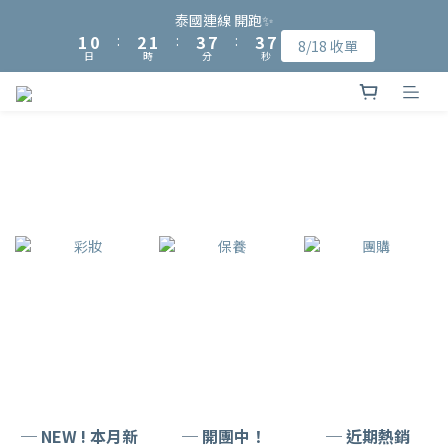
9
8
9
2
2
1
1
3
3
2
2
4
4
8
8
4
4
7
7
泰國連線 開跑✨
泰國連線 開跑✨
8
7
9
8
1
1
0
0
:
:
2
2
1
1
:
:
3
3
7
7
:
:
3
3
6
6
8/18 收單
8/18 收單
7
6
8
7
9
9
日
日
時
時
分
分
秒
秒
0
0
1
1
0
0
2
2
6
6
2
2
5
5
6
5
7
6
8
8
0
0
1
1
5
5
1
1
4
4
加入會員可獲得NT$15入會購物金、完成指定會員資料填寫可再獲
5
4
6
5
7
7
0
0
4
4
0
0
3
3
4
3
5
4
6
6
9
得NT$50元購物金
3
3
2
2
3
2
4
3
5
9
5
8
2
2
1
1
2
1
3
2
4
8
4
7
泰國連線 開跑✨
1
1
0
0
1
0
:
2
1
:
3
7
:
3
6
8/18 收單
0
0
日
時
分
秒
0
1
0
2
6
2
5
0
1
5
1
4
0
4
0
3
3
2
2
1
1
0
0
─ NEW ! 本月新
─ 開團中！
─ 近期熱銷