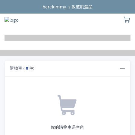
herekimmy_s 敏感肌選品
herekimmy_s 敏感肌選品
純粹的美好事物｜山海系女子
2024日本連線中
herekimmy_s 敏感肌選品
購物車
(
0
件)
你的購物車是空的