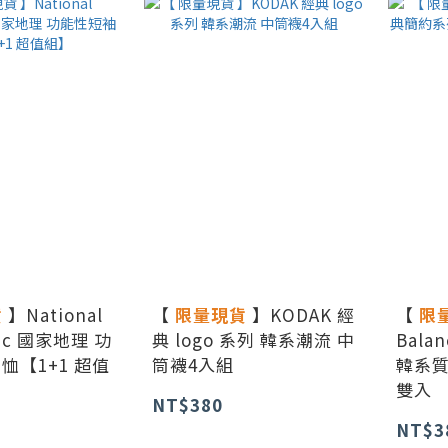
貨
】National
【
限量現貨
】KODAK 經
【
限
hic 國家地理 功
典 logo 系列 韓系潮流 中
Bal
 恤【1+1 超值
筒襪4入組
韓系質
雙入
NT$380
NT$3