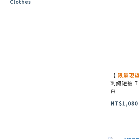
Clothes
【
限量現
刺繡短袖 T
白
NT$1,080