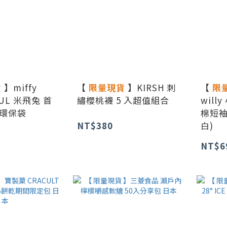
貨
】miffy
【
限量現貨
】KIRSH 刺
【
限
OUL 米飛兔 首
繡櫻桃襪 5 入超值組合
will
環保袋
棉短袖
NT$380
白)
NT$6