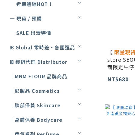
─ 近期熱銷HOT！
─ 現貨 / 預購
─ SALE 出清特價
ꕤ Global 零時差・各國選品
【
限量現
store SE
ꕤ 經銷代理 Distributor
爾限定牛仔
｜MNM FLOUR 品牌商品
NT$680
｜彩妝品 Cosmetics
｜臉部保養 Skincare
｜身體保養 Bodycare
｜香氛系列 Perfume