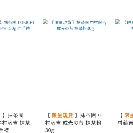
貨
】抹茶團
【
限量現貨
】抹茶團 中
【
限
 中村藤吉 抹茶
村藤吉 成光の昔 抹茶粉
村藤吉
伴手禮
30g