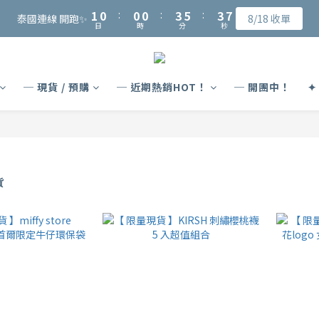
2
2
1
1
1
1
1
1
4
4
6
6
4
4
7
7
6
5
5
5
8
8
1
1
0
0
:
:
0
0
0
0
:
:
3
3
5
5
:
:
3
3
6
6
泰國連線 開跑✨
泰國連線 開跑✨
8/18 收單
8/18 收單
5
4
4
4
7
9
7
日
日
時
時
分
分
秒
秒
0
0
2
2
4
4
2
2
5
5
4
3
3
3
6
8
6
9
1
1
3
3
1
1
4
4
會員可獲得NT$15入會購物金、完成指定會員資料填寫可再獲得NT$50元
3
2
2
2
5
7
5
8
0
0
2
2
0
0
3
3
2
1
1
1
4
6
4
7
1
1
2
2
─ 現貨 / 預購
─ 近期熱銷HOT！
─ 開團中！
✦
1
0
:
0
0
:
3
5
:
3
6
泰國連線 開跑✨
0
0
1
1
8/18 收單
日
時
分
秒
0
2
4
2
5
0
0
1
3
1
4
0
2
0
3
1
2
0
1
貨
0