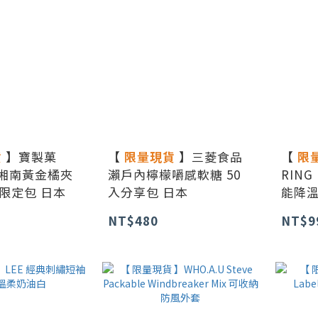
貨
】寶製菓
【
限量現貨
】三菱食品
【
限
T 湘南黃金橘夾
瀨戶內檸檬嚼感軟糖 50
RING 
限定包 日本
入分享包 日本
能降溫
NT$480
NT$9